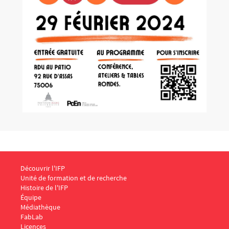
Menu Footer IFP 1
Découvrir l'IFP
Unité de formation et de recherche
Histoire de l'IFP
Équipe
Médiathèque
FabLab
Menu Footer IFP 2
Licences