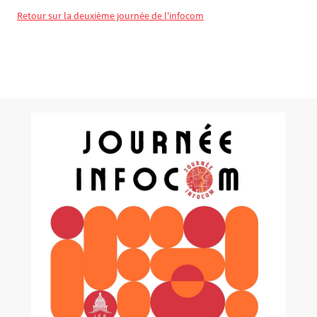
Retour sur la deuxième journée de l'infocom
Bloc(s) libre(s)
Texte