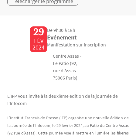
Télécharger le programme
29
De 9h30 à 18h
Événement
FÉV
Manifestation sur inscription
2024
Centre Assas -
Le Patio (92,
rue d'Assas
75006 Paris)
L’IFP vous invite à la deuxième édition de la journée de
l’Infocom
Contenu
Texte
L’Institut Français de Presse (IFP) organise une nouvelle édition de
la Journée de l’Infocom, le 29 février 2024, au Patio du Centre Assas
(92 rue d’Assas). Cette journée vise à mettre en lumière les filières