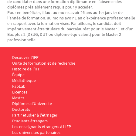
de candidater dans une formation diplômante en l'absence des
diplômes préalablement requis pour y accéder.
Pour en bénéficier, il faut au moins avoir 26 ans au 1er janvier de
l'année de formation, au moins avoir 1 an d'expérience professionnelle
en rapport avec la formation visée. Par ailleurs, le candidat doit
impérativement être titulaire du baccalauréat pour le Master 1 et d'un
Bac plus 2 (DEUG, DUT ou diplôme équivalent) pour le Master 2
professionnelle.
Menu Footer IFP 1
Découvrir l'IFP
Unité de formation et de recherche
Histoire de l'IFP
Équipe
Médiathèque
FabLab
Menu Footer IFP 2
Licences
Master
Diplômes d'Université
Doctorats
Menu Footer IFP 3
Partir étudier à l'étrnager
Étudiants étrangers
Les enseignants étrangers à l'IFP
Les universités partenaires