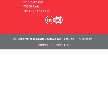
92 rue d'Assas
75006 Paris
Tél. : 01 44 41 57 99
Menu RS IFP
Pied de page Assas
UNIVERSITÉ PARIS-PANTHÉON-ASSAS
SITEMAP
GLOSSAIRE
DONNÉES PERSONNELLES