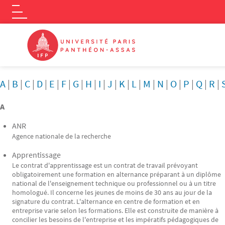
Logo
Aller au contenu principal
A
|
B
|
C
|
D
|
E
|
F
|
G
|
H
|
I
|
J
|
K
|
L
|
M
|
N
|
O
|
P
|
Q
|
R
|
A
ANR
Agence nationale de la recherche
Apprentissage
Le contrat d'apprentissage est un contrat de travail prévoyant
obligatoirement une formation en alternance préparant à un diplôme
national de l'enseignement technique ou professionnel ou à un titre
homologué. Il concerne les jeunes de moins de 30 ans au jour de la
signature du contrat. L'alternance en centre de formation et en
entreprise varie selon les formations. Elle est construite de manière à
concilier les besoins de l'entreprise et les impératifs pédagogiques de