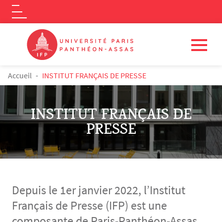
Logo
Aller au contenu principal
FIL D'ARIANE
Accueil
INSTITUT FRANÇAIS DE PRESSE
INSTITUT FRANÇAIS DE
PRESSE
Depuis le 1er janvier 2022, l’Institut
Français de Presse (IFP) est une
composante de Paris-Panthéon-Assas