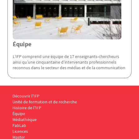
Équipe
L’IFP comprend une équipe de 17 enseignants-chercheurs
ainsi qu’une cinquantaine d’intervenants professionnels
reconnus dans le secteur des médias et de la communication
Menu Footer IFP 1
Découvrir l'IFP
Unité de formation et de recherche
Histoire de l'IFP
Équipe
Médiathèque
FabLab
Menu Footer IFP 2
Licences
Master