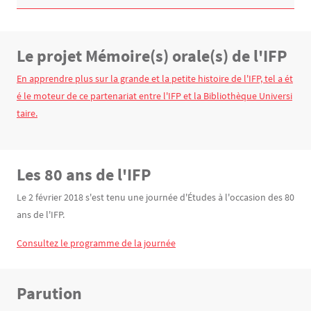
Le projet Mémoire(s) orale(s) de l'IFP
Texte
En apprendre plus sur la grande et la petite histoire de l'IFP, tel a ét
é le moteur de ce partenariat entre l'IFP et la Bibliothèque Universi
taire.
Les 80 ans de l'IFP
Texte
Le 2 février 2018 s'est tenu une journée d'Études à l'occasion des 80
ans de l'IFP.
Consultez le programme de la journée
Parution
Texte