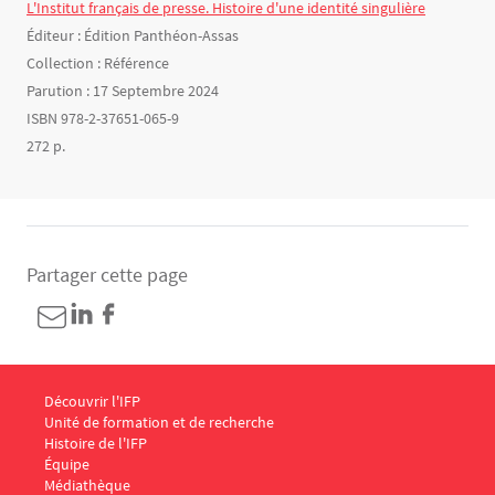
L'Institut français de presse. Histoire d'une identité singulière
Éditeur : Édition Panthéon-Assas
Collection : Référence
Parution : 17 Septembre 2024
ISBN 978-2-37651-065-9
272 p.
Partager cette page
Menu Footer IFP 1
Découvrir l'IFP
Unité de formation et de recherche
Histoire de l'IFP
Équipe
Médiathèque