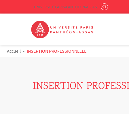
Menu liste site Custom EN
RECHERCHER
UNIVERSITÉ PARIS-PANTHÉON-ASSAS
Logo
Aller au contenu principal
FIL D'ARIANE
Accueil
INSERTION PROFESSIONNELLE
INSERTION PROFESS