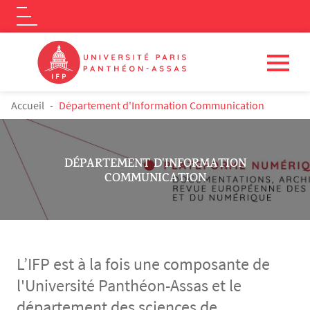
Logo
Aller au contenu principal
FIL D'ARIANE
Accueil
Département d'Information Communication
DÉPARTEMENT D'INFORMATION
COMMUNICATION
L’IFP est à la fois une composante de
l'Université Panthéon-Assas et le
département des sciences de