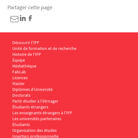
Partager cette page
Menu Footer IFP 1
Découvrir l'IFP
Unité de formation et de recherche
Histoire de l'IFP
Équipe
Médiathèque
FabLab
Menu Footer IFP 2
Licences
Master
Diplômes d'Université
Doctorats
Menu Footer IFP 3
Partir étudier à l'étrnager
Étudiants étrangers
Les enseignants étrangers à l'IFP
Les universités partenaires
Menu Footer IFP 4
Étudiants
Organisation des études
Insertion professionnelle