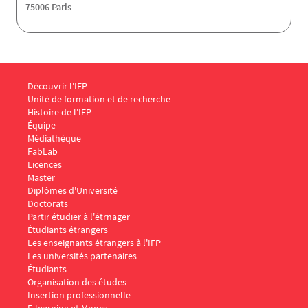
75006 Paris
Menu Footer IFP 1
Découvrir l'IFP
Unité de formation et de recherche
Histoire de l'IFP
Équipe
Médiathèque
FabLab
Menu Footer IFP 2
Licences
Master
Diplômes d'Université
Doctorats
Menu Footer IFP 3
Partir étudier à l'étrnager
Étudiants étrangers
Les enseignants étrangers à l'IFP
Les universités partenaires
Menu Footer IFP 4
Étudiants
Organisation des études
Insertion professionnelle