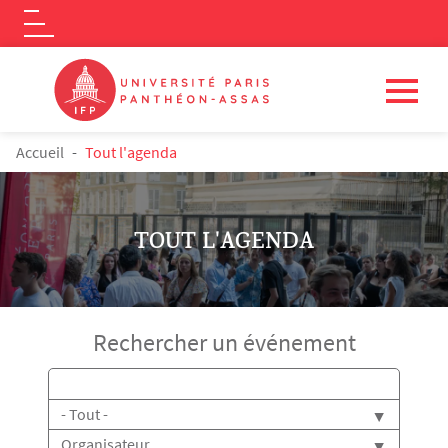
Logo
Aller au contenu principal
FIL D'ARIANE
Accueil
Tout l'agenda
TOUT L'AGENDA
Rechercher un événement
Titre