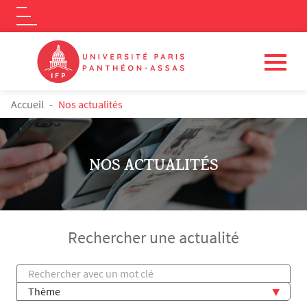
Logo
Aller au contenu principal
FIL D'ARIANE
Accueil
Nos actualités
NOS ACTUALITÉS
Rechercher une actualité
Titre
Thème