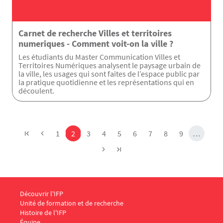
Carnet de recherche Villes et territoires
numeriques - Comment voit-on la ville ?
Les étudiants du Master Communication Villes et
Territoires Numériques analysent le paysage urbain de
la ville, les usages qui sont faites de l’espace public par
la pratique quotidienne et les représentations qui en
découlent.
Pagination
Page
Page
Page
Page
Page
Page
Page
Page
Page
1
2
3
4
5
6
7
8
9
…
Menu Footer IFP 1
Découvrir l'IFP
Unité de formation et de recherche
Histoire de l'IFP
Équipe