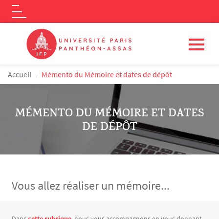
Logo
Aller au contenu principal
FIL D'ARIANE
Accueil
Mémento du Mémoire et dates de dépôt
MÉMENTO DU MÉMOIRE ET DATES
DE DÉPÔT
Vous allez réaliser un mémoire...
Contenu
Texte
Dans
cette rubrique 
nous vous accompagnons en vous donnant