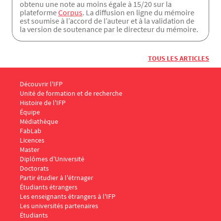
obtenu une note au moins égale à 15/20 sur la
plateforme
Corpus
. La diffusion en ligne du mémoire
est soumise à l’accord de l’auteur et à la validation de
la version de soutenance par le directeur du mémoire.
TOUS LES ARTICLES
Menu Footer IFP 1
Découvrir l'IFP
Unité de formation et de recherche
Histoire de l'IFP
Équipe
Médiathèque
FabLab
Menu Footer IFP 2
Licences
Master
Diplômes d'Université
Doctorats
Menu Footer IFP 3
Partir étudier à l'étrnager
Étudiants étrangers
Les enseignants étrangers à l'IFP
Les universités partenaires
Menu Footer IFP 4
Étudiants