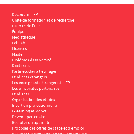
Menu Footer IFP 1
Découvrir l'IFP
Unité de formation et de recherche
Histoire de l'IFP
Équipe
Médiathèque
FabLab
Menu Footer IFP 2
Licences
Master
Diplômes d'Université
Doctorats
Menu Footer IFP 3
Partir étudier à l'étrnager
Étudiants étrangers
Les enseignants étrangers à l'IFP
Les universités partenaires
Menu Footer IFP 4
Étudiants
Organisation des études
Insertion professionnelle
E-learning et Moocs
Menu Footer IFP 5
Devenir partenaire
Recruter un apprenti
Proposer des offres de stage et d'emploi
Recruter un chercheur en convention CIFRE