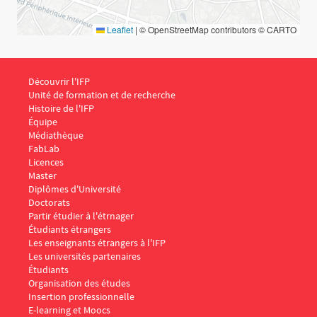
Leaflet
|
© OpenStreetMap contributors © CARTO
Menu Footer IFP 1
Découvrir l'IFP
Unité de formation et de recherche
Histoire de l'IFP
Équipe
Médiathèque
FabLab
Menu Footer IFP 2
Licences
Master
Diplômes d'Université
Doctorats
Menu Footer IFP 3
Partir étudier à l'étrnager
Étudiants étrangers
Les enseignants étrangers à l'IFP
Les universités partenaires
Menu Footer IFP 4
Étudiants
Organisation des études
Insertion professionnelle
E-learning et Moocs