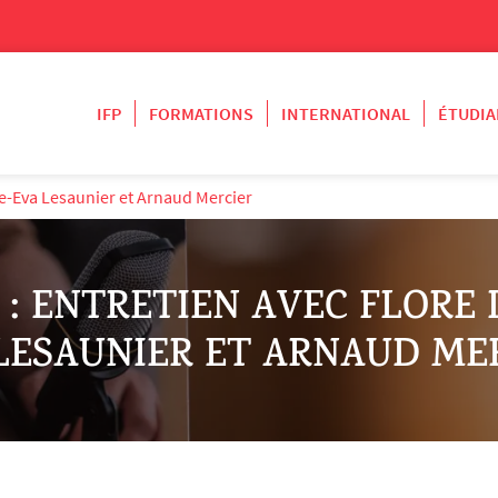
IFP
FORMATIONS
INTERNATIONAL
ÉTUDIA
rie-Eva Lesaunier et Arnaud Mercier
 : ENTRETIEN AVEC FLORE D
LESAUNIER ET ARNAUD ME