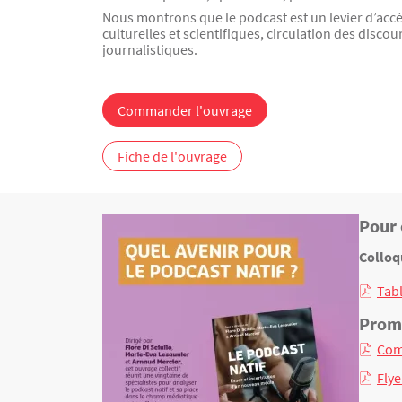
Nous montrons que le podcast est un levier d’acc
culturelles et scientifiques, circulation des disc
journalistiques.
Commander l'ouvrage
Fiche de l'ouvrage
Pour 
Texte
Colloq
Tabl
Promo
Com
Fly