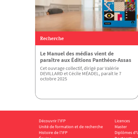
Recherche
Le Manuel des médias vient de
paraître aux Éditions Panthéon-Assas
Cet ouvrage collectif, dirigé par Valérie
DEVILLARD et Cécile MÉADEL, paraît le 7
octobre 2025
Découvrir l'IFP
Licences
Menu Footer IFP 1
Menu Foote
Unité de formation et de recherche
Master
Histoire de l'IFP
Diplômes d'U