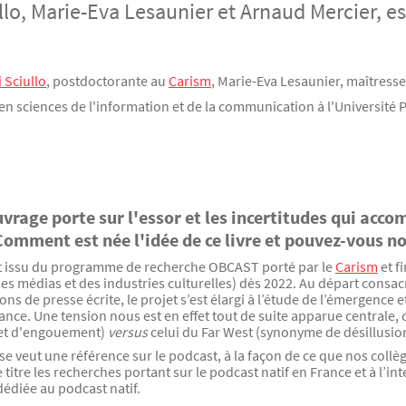
ullo, Marie-Eva Lesaunier et Arnaud Mercier, es
i Sciullo
, postdoctorante au
Carism
, Marie-Eva Lesaunier, maîtresse
 en sciences de l'information et de la communication à l'Université 
vrage porte sur l'essor et les incertitudes qui acc
Comment est née l'idée de ce livre et pouvez-vous no
st issu du programme de recherche OBCAST porté par le
Carism
et f
es médias et des industries culturelles) dès 2022. Au départ consac
ions de presse écrite, le projet s’est élargi à l’étude de l’émergence
rance. Une tension nous est en effet tout de suite apparue centrale
 et d'engouement)
versus
celui du Far West (synonyme de désillusion
se veut une référence sur le podcast, à la façon de ce que nos c
e titre les recherches portant sur le podcast natif en France et à l’
dédiée au podcast natif.