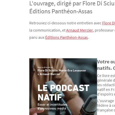
L'ouvrage, dirigé par Flore Di Sci
Éditions Panthéon-Assas
Contenu
Texte
Retrouvez ci-dessous notre entretien avec
Flore D
la communication, et
Arnaud Mercier
, professeur
paru aux
Éditions Panthéon-Assas
.
Votre ou
Texte
natifs. 
Ce livre e
générale d
les rédact
natif en F
d'espoirs
L'ouvrage 
fédère à c
française 