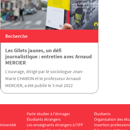
Recherche
Les Gilets jaunes, un défi
journalistique : entretien avec Arnaud
MERCIER
L’ouvrage, dirigé par le sociologue Jean-
Marie CHARON et le professeur Arnaud
MERCIER, a été publié le 3 mai 2022
Partir étudier à l'étrnager
Étudiants
r IFP 2
Menu Footer IFP 3
Menu Footer IFP 4
Étudiants étrangers
Organisation des ét
niversité
Les enseignants étrangers à l'IFP
Insertion profession