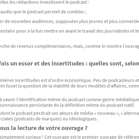
les les rédactions investissent le podcast :
 audio que le podcast permet de combler ;
pter de nouvelles audiences, supposées plus jeunes et plus connectée
ire pour à la fois mettre en avant le travail des journalistes et le
rche de revenus complémentaires, mais, comme le montre l’ouvrage
ois un essor et des incertitudes : quelles sont, selon
emières incertitudes est d’ordre économique. Peu de podcasteurs e
lein fouet la question de la viabilité de leurs modèles d’affaires,
à savoir l’identification même du podcast comme genre médiatique à 
éconnaissance persistante de la définition même du podcast natif.
dont le podcast perdrait ses atours de média « nouveau », « alternatif
rciales (podcasts de marques) ou idéologiques.
ous la lecture de votre ouvrage ?
u simplement curieux ! Cet ouvrage est le premier ouvrage de référen