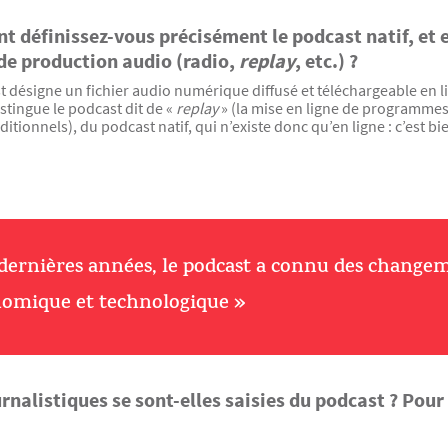
définissez-vous précisément le podcast natif, et en
de production audio (radio,
replay
, etc.) ?
 désigne un fichier audio numérique diffusé et téléchargeable en lig
stingue le podcast dit de «
replay
» (la mise en ligne de programmes
ditionnels), du podcast natif, qui n’existe donc qu’en ligne : c’est b
 dernières années, le podcast a connu des change
nomique et technologique »
urnalistiques se sont-elles saisies du podcast ? Pou