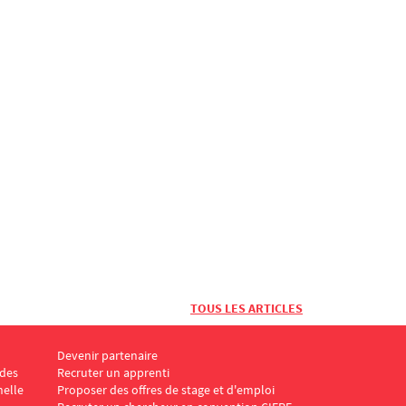
TOUS LES ARTICLES
Devenir partenaire
Menu Footer IFP 5
udes
Recruter un apprenti
nelle
Proposer des offres de stage et d'emploi