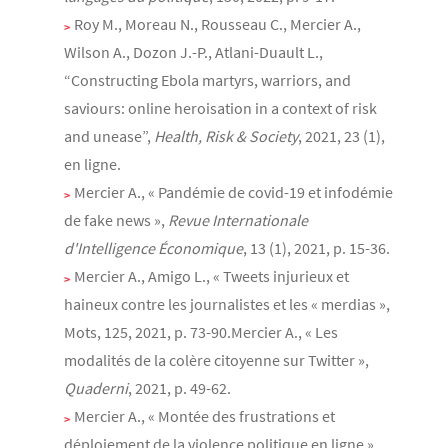
Roy M., Moreau N., Rousseau C., Mercier A.,
Wilson A., Dozon J.-P., Atlani-Duault L.,
“Constructing Ebola martyrs, warriors, and
saviours: online heroisation in a context of risk
and unease”,
Health, Risk & Society
, 2021, 23 (1),
en ligne.
Mercier A., « Pandémie de covid-19 et infodémie
de fake news »,
Revue Internationale
d'Intelligence Économique
, 13 (1), 2021, p. 15-36.
Mercier A., Amigo L., « Tweets injurieux et
haineux contre les journalistes et les « merdias »,
Mots, 125, 2021, p. 73-90.Mercier A., « Les
modalités de la colère citoyenne sur Twitter »,
Quaderni
, 2021, p. 49-62.
Mercier A., « Montée des frustrations et
déploiement de la violence politique en ligne »,