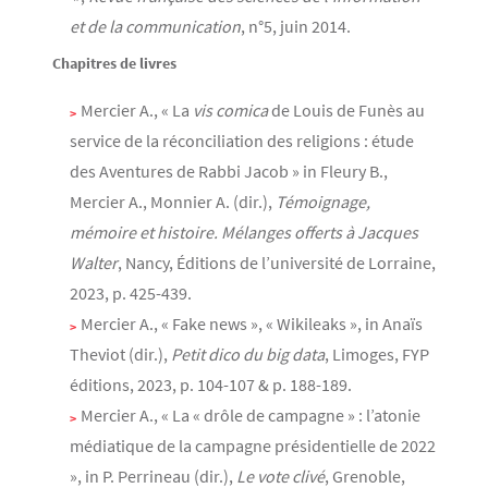
et de la communication
, n°5, juin 2014.
Chapitres de livres
Mercier A., « La
vis comica
de Louis de Funès au
service de la réconciliation des religions : étude
des Aventures de Rabbi Jacob » in Fleury B.,
Mercier A., Monnier A. (dir.),
Témoignage,
mémoire et histoire. Mélanges offerts à Jacques
Walter
, Nancy, Éditions de l’université de Lorraine,
2023, p. 425-439.
Mercier A., « Fake news », « Wikileaks », in Anaïs
Theviot (dir.),
Petit dico du big data
, Limoges, FYP
éditions, 2023, p. 104-107 & p. 188-189.
Mercier A., « La « drôle de campagne » : l’atonie
médiatique de la campagne présidentielle de 2022
», in P. Perrineau (dir.),
Le vote clivé
, Grenoble,