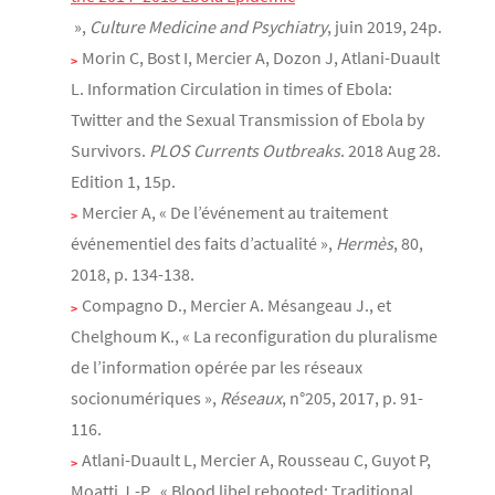
»,
Culture Medicine and Psychiatry
, juin 2019, 24p.
Morin C, Bost I, Mercier A, Dozon J, Atlani-Duault
L. Information Circulation in times of Ebola:
Twitter and the Sexual Transmission of Ebola by
Survivors.
PLOS Currents Outbreaks
. 2018 Aug 28.
Edition 1, 15p.
Mercier A, « De l’événement au traitement
événementiel des faits d’actualité »,
Hermès
, 80,
2018, p. 134-138.
Compagno D., Mercier A. Mésangeau J., et
Chelghoum K., « La reconfiguration du pluralisme
de l’information opérée par les réseaux
socionumériques »,
Réseaux
, n°205, 2017, p. 91-
116.
Atlani-Duault L, Mercier A, Rousseau C, Guyot P,
Moatti J.-P., « Blood libel rebooted: Traditional