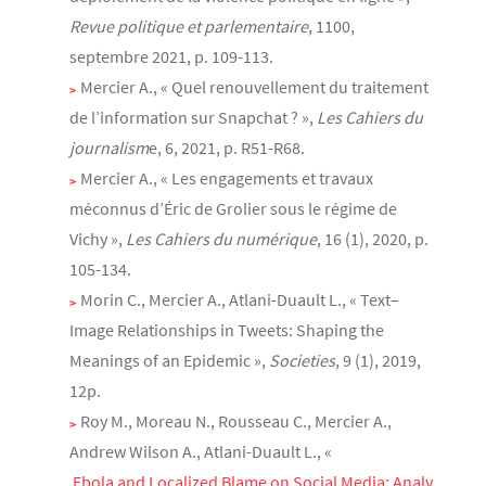
Revue politique et parlementaire
, 1100,
septembre 2021, p. 109-113.
Mercier A., « Quel renouvellement du traitement
de l’information sur Snapchat ? »,
Les Cahiers du
journalism
e, 6, 2021, p. R51-R68.
Mercier A., « Les engagements et travaux
méconnus d’Éric de Grolier sous le régime de
Vichy »,
Les Cahiers du numérique
, 16 (1), 2020, p.
105-134.
Morin C., Mercier A., Atlani-Duault L., « Text–
Image Relationships in Tweets: Shaping the
Meanings of an Epidemic »,
Societies
, 9 (1), 2019,
12p.
Roy M., Moreau N., Rousseau C., Mercier A.,
Andrew Wilson A., Atlani-Duault L., «
 Ebola and Localized Blame on Social Media: Analy