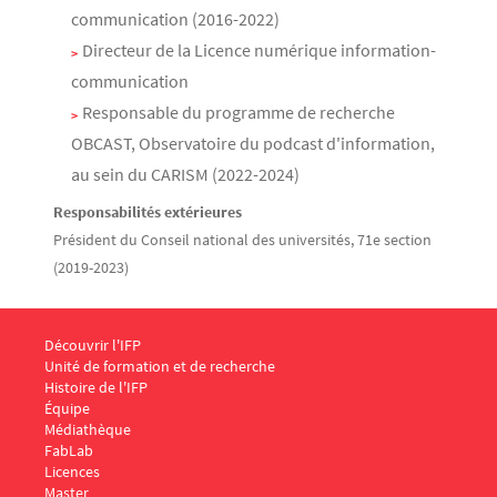
communication (2016-2022)
Directeur de la Licence numérique information-
communication
Responsable du programme de recherche
OBCAST, Observatoire du podcast d'information,
au sein du CARISM (2022-2024)
Responsabilités extérieures
Président du Conseil national des universités, 71e section
(2019-2023)
Menu Footer IFP 1
Découvrir l'IFP
Unité de formation et de recherche
Histoire de l'IFP
Équipe
Médiathèque
FabLab
Menu Footer IFP 2
Licences
Master