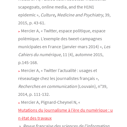
scapegoats, online media, and the H1N1
epidemic »,
Culture
,
Medicine and Psychiatry
, 39,
2015, p. 43-61.
Mercier A, « Twitter, espace politique, espace
polémique. L’exemple des tweet-campagnes
municipales en France (janvier-mars 2014) »,
Les
Cahiers du numérique
, 11 (4), automne 2015,
p.145-168.
Mercier A, « Twitter l’actualité : usages et
réseautage chez les journalistes français »,
Recherches en communication
(Louvain), n°39,
2014, p. 111-132.
Mercier A, Pignard-Cheynel N, «
Mutations du journalisme à l’ère du numérique : u
n état des travaux
»,
Revue française des sciences de l’information