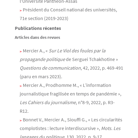
l'Université Panthéon-Assas
Président du Conseil national des universités,
71e section (2019-2023)
Publications récentes
Articles dans des revues
Mercier A., «
Sur Le Viol des foules par la
propagande politique
de Serguei Tchakhotine »
Questions de communication
, 42, 2022, p. 469-491
(paru en mars 2023).
Mercier A., Prodhomme M., « L’information
journalistique fragilisée en temps de pandémie »,
Les Cahiers du journalisme
, n°8-9, 2022, p. R3-
R12.
Bonnet V., Mercier A., Siouffi G., « Les circularités
complotistes : lecture interdiscursive »,
Mots. Les
langages du politique
, 130, 2022, p. 9-17.