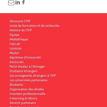
Menu Footer IFP 1
Découvrir l'IFP
Unité de formation et de recherche
Histoire de l'IFP
Équipe
Médiathèque
FabLab
Menu Footer IFP 2
Licences
Master
Diplômes d'Université
Doctorats
Menu Footer IFP 3
Partir étudier à l'étrnager
Étudiants étrangers
Les enseignants étrangers à l'IFP
Les universités partenaires
Menu Footer IFP 4
Étudiants
Organisation des études
Insertion professionnelle
E-learning et Moocs
Menu Footer IFP 5
Devenir partenaire