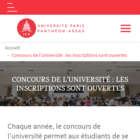
Logo
Aller au contenu principal
FIL D'ARIANE
Accueil
Concours de l'université : les inscriptions sont ouvertes
CONCOURS DE L'UNIVERSITÉ : LES
INSCRIPTIONS SONT OUVERTES
Chaque année, le concours de
l’université permet aux étudiants de se