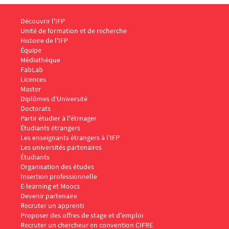
Menu Footer IFP 1
Découvrir l'IFP
Unité de formation et de recherche
Histoire de l'IFP
Équipe
Médiathèque
FabLab
Menu Footer IFP 2
Licences
Master
Diplômes d'Université
Doctorats
Menu Footer IFP 3
Partir étudier à l'étrnager
Étudiants étrangers
Les enseignants étrangers à l'IFP
Les universités partenaires
Menu Footer IFP 4
Étudiants
Organisation des études
Insertion professionnelle
E-learning et Moocs
Menu Footer IFP 5
Devenir partenaire
Recruter un apprenti
Proposer des offres de stage et d'emploi
Recruter un chercheur en convention CIFRE