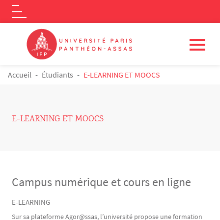
Logo
Aller au contenu principal
FIL D'ARIANE
Accueil
Étudiants
E-LEARNING ET MOOCS
E-LEARNING ET MOOCS
Campus numérique et cours en ligne
E-LEARNING
Contenu
Texte
Sur sa plateforme Agor@ssas, l’université propose une formation