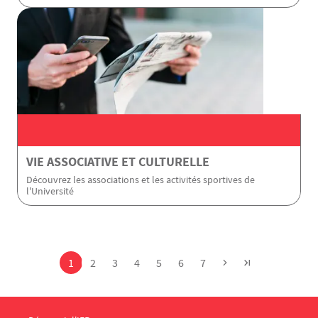
VIE ASSOCIATIVE ET CULTURELLE
Découvrez les associations et les activités sportives de
l'Université
Pagination
Page
Page
Page
Page
Page
Page
Page
1
2
3
4
5
6
7