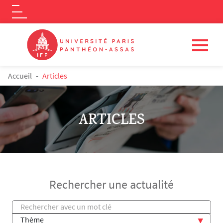
Logo
Aller au contenu principal
FIL D'ARIANE
Accueil
Articles
ARTICLES
Rechercher une actualité