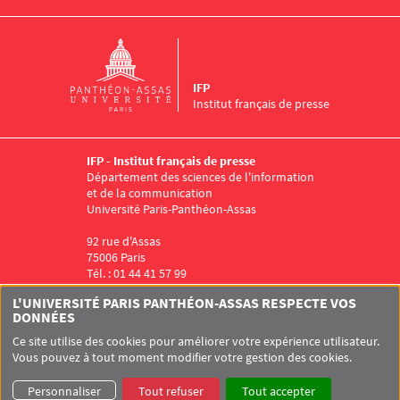
IFP
Institut français de presse
IFP - Institut français de presse
Département des sciences de l'information
et de la communication
Université Paris-Panthéon-Assas
92 rue d'Assas
75006 Paris
Tél. : 01 44 41 57 99
Menu RS IFP
L'UNIVERSITÉ PARIS PANTHÉON-ASSAS RESPECTE VOS
DONNÉES
Ce site utilise des cookies pour améliorer votre expérience utilisateur.
Vous pouvez à tout moment modifier votre gestion des cookies.
Pied de page Assas
UNIVERSITÉ PARIS-PANTHÉON-ASSAS
SITEMAP
GLOSSAIRE
Personnaliser
Tout refuser
Tout accepter