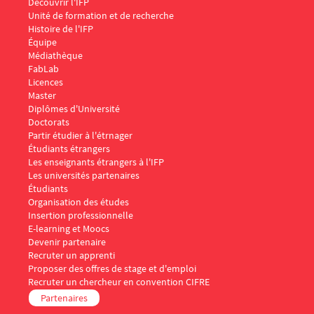
Menu Footer IFP 1
Découvrir l'IFP
Unité de formation et de recherche
Histoire de l'IFP
Équipe
Médiathèque
FabLab
Menu Footer IFP 2
Licences
Master
Diplômes d'Université
Doctorats
Menu Footer IFP 3
Partir étudier à l'étrnager
Étudiants étrangers
Les enseignants étrangers à l'IFP
Les universités partenaires
Menu Footer IFP 4
Étudiants
Organisation des études
Insertion professionnelle
E-learning et Moocs
Menu Footer IFP 5
Devenir partenaire
Recruter un apprenti
Proposer des offres de stage et d'emploi
Recruter un chercheur en convention CIFRE
Partenaires