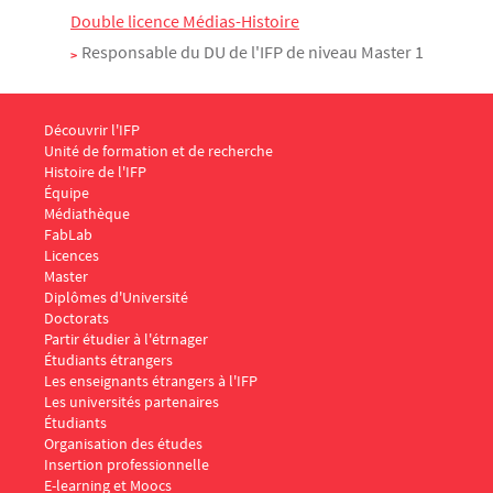
Double licence Médias-Histoire
Responsable du DU de l'IFP de niveau Master 1
Menu Footer IFP 1
Découvrir l'IFP
Unité de formation et de recherche
Histoire de l'IFP
Équipe
Médiathèque
FabLab
Menu Footer IFP 2
Licences
Master
Diplômes d'Université
Doctorats
Menu Footer IFP 3
Partir étudier à l'étrnager
Étudiants étrangers
Les enseignants étrangers à l'IFP
Les universités partenaires
Menu Footer IFP 4
Étudiants
Organisation des études
Insertion professionnelle
E-learning et Moocs