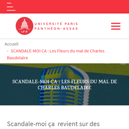
Logo
Aller au contenu principal
FIL D'ARIANE
Accueil
SCANDALE-MOI CA : Les Fleurs du mal de Charles
Baudelaire
SCANDALE-MOI CA : LES FLEURS DU MAL DE
CHARLES BAUDELAIRE
Scandale-moi ça revient sur des