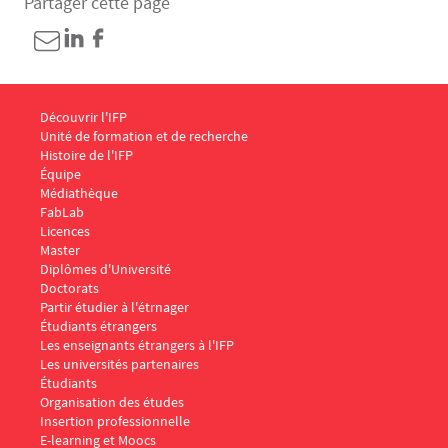
Partager cette page
Menu Footer IFP 1
Découvrir l'IFP
Unité de formation et de recherche
Histoire de l'IFP
Équipe
Médiathèque
FabLab
Menu Footer IFP 2
Licences
Master
Diplômes d'Université
Doctorats
Menu Footer IFP 3
Partir étudier à l'étrnager
Étudiants étrangers
Les enseignants étrangers à l'IFP
Les universités partenaires
Menu Footer IFP 4
Étudiants
Organisation des études
Insertion professionnelle
E-learning et Moocs