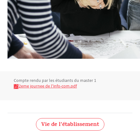
Compte rendu par les étudiants du master 1
Bloc(s) libre(s)
Texte
2eme journee de l'info-com.pdf
Vie de l’établissement