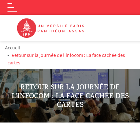
Logo
Aller au contenu principal
FIL D'ARIANE
Accueil
Retour sur la journée de l'infocom : La face cachée des
cartes
RETOUR SUR LA JOURNÉE DE
L'INFOCOM : LA FACE CACHÉE DES
CARTES