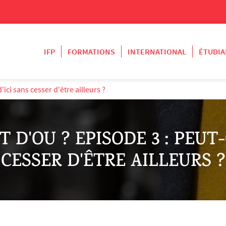
IFP
FORMATIONS
INTERNATIONAL
ÉTUDIA
ci sans cesser d'être ailleurs ?
 D'OU ? EPISODE 3 : PEUT
CESSER D'ÊTRE AILLEURS ?