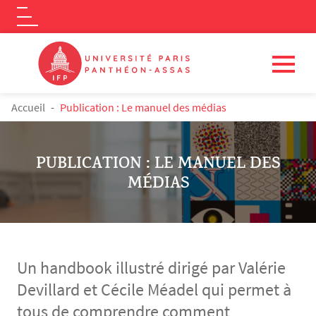
Logo
Aller au contenu principal
FIL D'ARIANE
Accueil
Publication : Le manuel des médias
PUBLICATION : LE MANUEL DES
MÉDIAS
Un handbook illustré dirigé par Valérie
Devillard et Cécile Méadel qui permet à
tous de comprendre comment