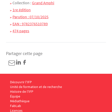
Collection :
Grand Amphi
1re édition
Parution : 07/10/2025
EAN : 9782376510789
474 pages
Partager cette page
Menu Footer IFP 1
Découvrir l'IFP
Unité de formation et de recherche
Histoire de l'IFP
Équipe
Médiathèque
FabLab
Menu Footer IFP 2
Licences