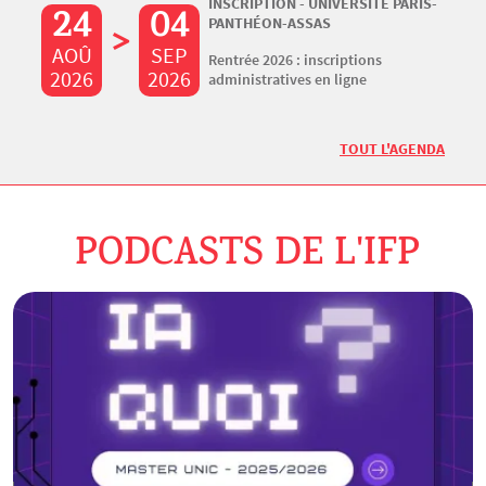
INSCRIPTION - UNIVERSITÉ PARIS-
24
04
PANTHÉON-ASSAS
>
S
AOÛ
SEP
Rentrée 2026 : inscriptions
2
2026
2026
administratives en ligne
TOUT L'AGENDA
PODCASTS DE L'IFP