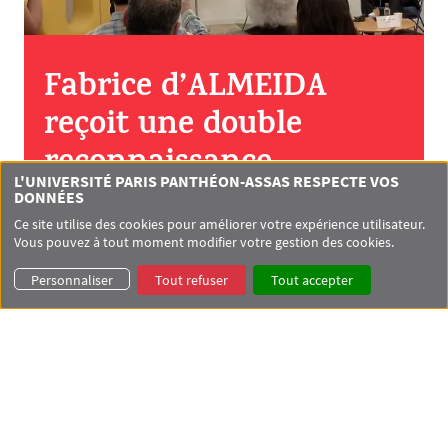
Fabrice d’ALMEIDA
reçoit une double
reconnaissance
L'UNIVERSITÉ PARIS PANTHÉON-ASSAS RESPECTE VOS
académique
DONNÉES
Ce site utilise des cookies pour améliorer votre expérience utilisateur.
internationale
Vous pouvez à tout moment modifier votre gestion des cookies.
Personnaliser
Tout refuser
Tout accepter
Un séjour en Macédoine du Nord placé sous le
signe du dialogue scientifique et de la
reconnaissance institutionnelle
NEWSLETTER